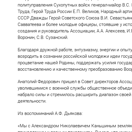
политуправления Сухопутных войск генерал-майор В.С
Труда, Герой Труда России Е.П. Велихов, Народный арти
СССР Дважды Герой Советского Союза В.И. Севастьян
Савватеева и более молодые офицеры, стоявшие у ист
создания и руководитель Ассоциации, А.А. Алексеев, И.Е
Воронин, С.В. Сузанский.
Благодаря дружной работе, энтузиазму, энергии и опыт
возродить в сознании российской молодежи идеи госуд
процветание нашей Родины, поддержать усилия государс
восстановлению и качественному преобразованию Воо
Анатолий Федорович пришел в Совет директоров Ассоциа
уволившимися с военной службы общественное объедин
набрало силы и стремилось расширить диапазон своей
деятельности.
Из воспоминаний А.Ф. Дьякова:
«Мы с Александром Николаевичем Каньшиным земляки 