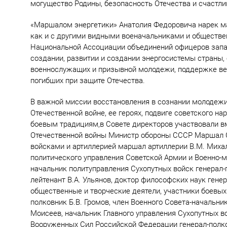
могущество Родины, безопасность Отечества и счастли
«Маршалом энергетики» Анатолия Федоровича нарек ма
как и с другими видными военачальниками и обществен
Национальной Ассоциации объединений офицеров запас
создании, развитии и создании энергосистемы страны,
военнослужащих и призывной молодежи, поддержке ве
погибших при защите Отечества.
В важной миссии восстановления в сознании молодежи
Отечественной войне, ее героях, подвиге советского н
боевым традициям,в Совете директоров участвовали в
Отечественной войны Министр обороны СССР Маршал 
войсками и артиллерией маршал артиллерии В.М. Михал
политического управления Советской Армии и Военно-м
начальник политуправления Сухопутных войск генерал-
лейтенант В.А. Ульянов, доктор философских наук гене
общественные и творческие деятели, участники боевых
полковник Б.В. Громов, член Военного Совета-начальни
Моисеев, начальник Главного управления Сухопутных в
Вооруженных Сил Российской Федерации генерал-полко