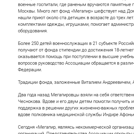
военные госпитали, где раненым вручаются памятные 
Москвы. Много лет фонд «Мегапир» шефствует над До
нашли приют около ста детишек в возрасте до трех ле
комплектами одежды, игрушками, помогает администр
оборудования.
Более 250 детей военнослужащих в 21 субъекте Россий
получают от фонда стипендии до достижения 18-летне
оказывается помощь при поступлении в высшие учебные
вопросов руководство Ассоциации обращается в разли
Федерации.
Традиции фонда, заложенные Виталием Андреевичем, 
Два года назад Мегапировцы взяли на себя ответстве
Чеснокова. Вдове и его двум детям помогли получить
поддержка в решении других жизненно-важных проблем
вдове полковника медицинской службы Индире Афонь
Сегодня «Мегапир, являясь некоммерческой организа
организаций. Представительства Ассоциации открыты в