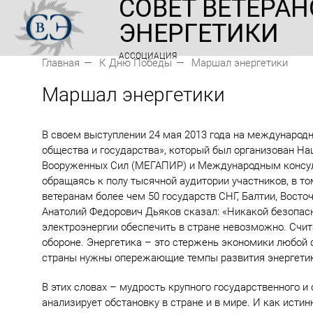
СОВЕТ ВЕТЕРАН
ЭНЕРГЕТИКИ
АССОЦИАЦИЯ
Главная
К Дню Победы
Маршал энергетики
Маршал энергетики
В своем выступлении 24 мая 2013 года на международн
общества и государства», который был организован Н
Вооруженных Сил (МЕГАПИР) и Международным консул
обращаясь к полу тысячной аудитории участников, в т
ветеранам более чем 50 государств СНГ, Балтии, Восто
Анатолий Федорович Дьяков сказал: «Никакой безопасн
электроэнергии обеспечить в стране невозможно. Счита
обороне. Энергетика – это стержень экономики любой
страны нужны опережающие темпы развития энергетик
В этих словах – мудрость крупного государственного и
анализирует обстановку в стране и в мире. И как исти