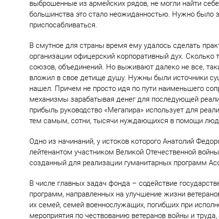
выброшенные из армейских рядов, не могли найти себ
большинства это стало неожиданностью. Нужно было зан
приспосабливаться.
В смутное для страны время ему удалось сделать прак
организации офицерский корпоративный дух. Сколько то
союзов, объединений. Но выживают далеко не все, так
вложил в свое детище душу. Нужны были источники су
нашел. Причем не просто идя по пути наименьшего со
механизмы зарабатывая денег для последующей реали
прибыль руководство «Мегапира» использует для реал
тем самым, сотни, тысячи нуждающихся в помощи люде
Одно из начинаний, у истоков которого Анатолий Федор
лейтенантом участником Великой Отечественной войн
созданный для реализации гуманитарных программ Ас
В числе главных задач фонда – содействие государст
программ, направленных на улучшение жизни ветеранов
их семей, семей военнослужащих, погибших при исполн
мероприятия по чествованию ветеранов войны и труда