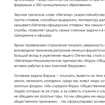
федерации и 300 муниципальных образованиях.
Звучное греческое слово «Мегапир» (жаростойкий)совс
группа сплавов, способных выдержать температуру дал
называют«Мегапир»офицерским сплавом, тем самым по
службы, позволяет решать самые сложные задачи и в о
гражданина и офицера.
Ярким проявлением стремления показать уверенность 
всенародное признание,разгромив немецко-фашистских
большой вклад в укрепление нашего Отечества, стало с
«Мегапира»Некоммерческое партнерство «Форум «Обще
активно работал в нем Анатолий Федорович.
Основная задача Форума – отыскать, вывести из тени з
земли, напомнить молодежи: среди нас живут люди, ко
золотым фондом. «Мы учредили Форум «Общественное 
людей, которые не за страх, а за совесть служили и с
не обещаем им золотые горы. Но мы обещаем им нашу
общественном признании», - так сформулировал основ