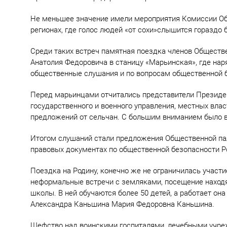
Не меньшее значение имели мероприятия Комиссии Об
регионах, где голос людей «от сохи»слышится гораздо 
Среди таких встреч памятная поездка членов Обществ
Анатолия Федоровича в станицу «Марьинская», где на
общественные слушания и по вопросам общественной 
Перед марьинцами отчитались представители Президен
государственного и военного управления, местных вла
предложений от сельчан. С большим вниманием было в
Итогом слушаний стали предложения Общественной пал
правовых документах по общественной безопасности Р
Поездка на Родину, конечно же не ограничилась участ
неформальные встречи с земляками, посещение наход
школы. В ней обучаются более 50 детей, а работает он
Александра Каньшина Мария Федоровна Каньшина.
Шефство над воинскими госпиталями, лечебными учре