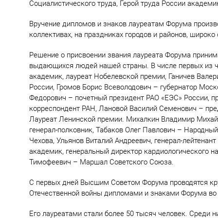
Социалистического труда, Герой труда России академик
Вручение дипломов и знаков лауреатам Форума произво
коллективах, на праздниках городов и районов, широк
Решение о присвоении звания лауреата Форума прини
выдающихся людей нашей страны. В числе первых из 
академик, лауреат Нобелевской премии, Ганичев Вале
России, Громов Борис Всеволодович – губернатор Моск
Федорович – почетный президент РАО «ЕЭС» России, п
корреспондент РАН, Лановой Василий Семенович – пред
Лауреат Ленинской премии. Михалкин Владимир Михай
генерал-полковник, Табаков Олег Павлович – Народный
Чехова, Ульянов Виталий Андреевич, генерал-лейтенант
академик, генеральный директор кардиологического н
Тимофеевич – Маршал Советского Союза.
С первых дней Высшим Советом Форума проводятся кр
Отечественной войны дипломами и знаками Форума во 
Его лауреатами стали более 50 тысяч человек. Среди н