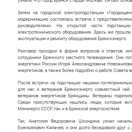
узнали, что город Брянск старше Москвы. Он был основа
Затем на городской электроподстанции «Городище
модернизацию состоялась встреча с представителями
руководителями. На открытой части подстанци
электротехнического оборудования. Здесь же прошл
эксплуатации и ремонту оборудования Брянскэнерго.
Разговор проходил в форме вопросов и ответов, ин
сотрудники Брянского местного телевидения. Они п
энергетики России Игоря Александровича Новожилова
энергетиков, а также более подробно о работе Совета 
После встречи на подстанции нашими гостеприимным
для нас и ветеранов Брянскэнерго совместный чай,
ветеранов энергетиков Брянщины. Ветераны поделил
Среди присутствующих нашлись люди, которые вспо
Минэнерго СССР, так и в Брянской энергосистеме.
Так, Анатолия Федоровича Шкондина узнал началь
Емельянович Калачев, и они долго беседовали друг с