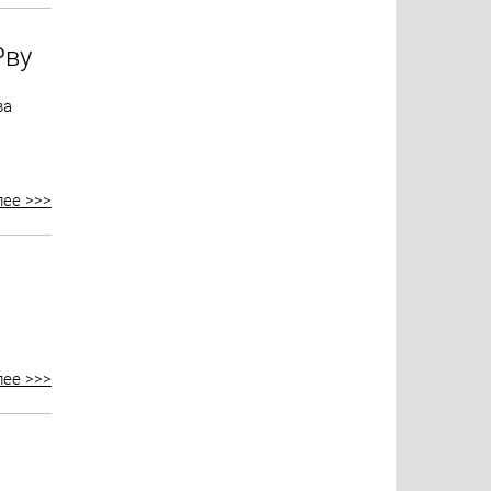
Рву
ва
лее >>>
лее >>>