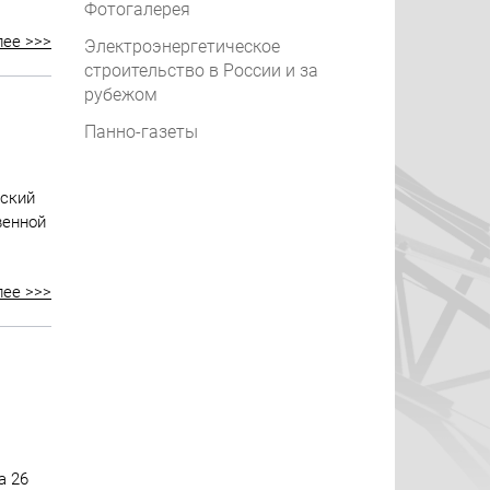
Фотогалерея
лее >>>
Электроэнергетическое
строительство в России и за
рубежом
Панно-газеты
вский
венной
лее >>>
а 26