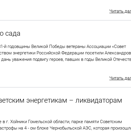
Читать да
о сада
 81-й годовщины Великой Победы ветераны Ассоциации «Совет
рством энергетики Российской Федерации посетили Александро
 дань уважения подвигу героев, павших в годы Великой Отечест
Читать да
ветским энергетикам – ликвидаторам
е в г. Хойники Гомельской области, парке памяти Советским
астрофы на 4 - ом блоке Чернобыльской АЭС, которая произошл