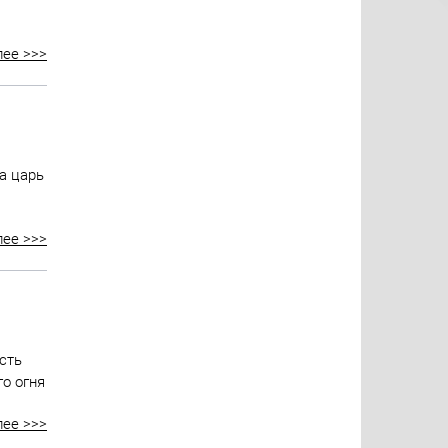
лее >>>
а царь
лее >>>
сть
о огня
лее >>>