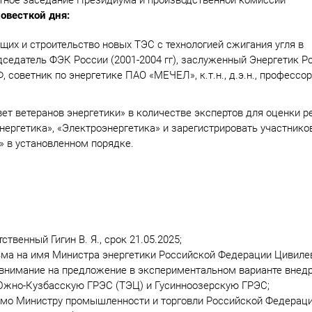
ное заседание Президиума и производственной комиссии
повесткой дня:
их и строительство новых ТЭС с технологией сжигания угля в
едатель ФЭК России (2001-2004 гг), заслуженный Энергетик Ро
советник по энергетике ПАО «МЕЧЕЛ», к.т.н., д.э.н., профессор
ет ветеранов энергетики» в количестве экспертов для оценки 
нергетика», «Электроэнергетика» и зарегистрировать участнико
» в установленном порядке.
твенный Гигин В. Я., срок 21.05.2025;
исьма на имя Министра энергетики Российской Федерации Цивиле
 внимание на предложение в экспериментальном варианте внед
Южно-Кузбасскую ГРЭС (ТЭЦ) и Гусинноозерскую ГРЭС;
сьмо Министру промышленности и торговли Российской Федерац