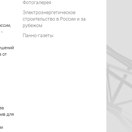
Фотогалерея
Электроэнергетическое
строительство в России и за
ссии,
рубежом
 -
Панно-газеты
решений
в от
ва
рив для
ии