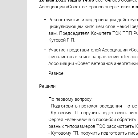
20 мая 2025 года в 14.00
состоялось Совмест
Ассоциации «Совет ветеранов энергетики»
с 
Реконструкция и модернизация действующ
циркулирующем кипящем слое –экс-Предс
зам. Председателя Комитета ТЭК ТПП РФ, 
Кутовой Г. П.
Участие представителей Ассоциации «Сов
финалистов в книге направлении: «Теплоэ
Ассоциации «Совет ветеранов энергетики
Разное.
Решили:
По первому вопросу:
- Подготовить протокол заседания – ответс
- Кутовому Г.П. поручить подготовить п
Сергея Евгеньевича с просьбой обратить
разных типоразмеров ТЭС рассмотреть 
- Кутовому ГП. поручить подготовить пи