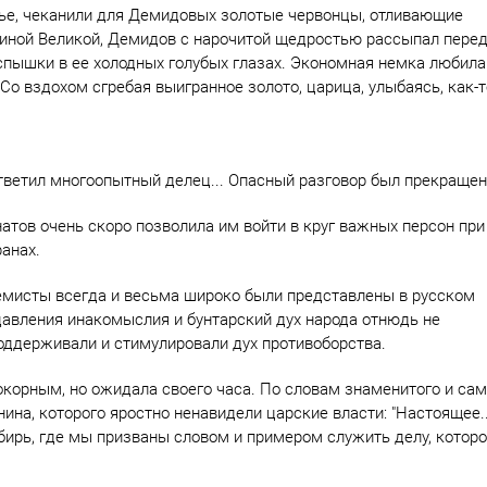
ье, чеканили для Демидовых золотые червонцы, отливающие
риной Великой, Демидов с нарочитой щедростью рассыпал пере
спышки в ее холодных голубых глазах. Экономная немка любила
Со вздохом сгребая выигранное золото, царица, улыбаясь, как-т
ответил многоопытный делец... Опасный разговор был прекращен
атов очень скоро позволила им войти в круг важных персон при
анах.
мисты всегда и весьма широко были представлены в русском
давления инакомыслия и бунтарский дух народа отнюдь не
поддерживали и стимулировали дух противоборства.
корным, но ожидала своего часа. По словам знаменитого и сам
ина, которого яростно ненавидели царские власти: "Настоящее.
бирь, где мы призваны словом и примером служить делу, котор