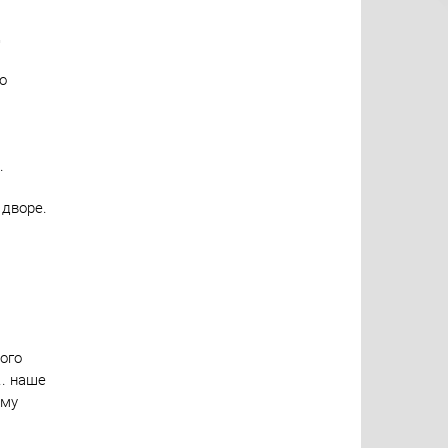
д
о
.
 дворе.
ого
.. наше
ому