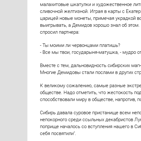
малахитовые шкатулки и художественное лит
сливочной желтизной. Играя в карты с Екате
царицей новые монеты, примечая украдкой в
выигрывать, а Демидов хорошо знал об этом. 
спросил партнера:
- Ты моими ли червонцами платишь?
- Все мы твои, государыня-матушка, - мудро 
Вместе с тем, дальновидность сибирских магн
Многие Демидовы стали послами в других стр
К великому сожалению, самые разные экстре
обществе. Надо отметить, что жестокость по
способствовали миру в обществе, напротив, 
Сибирь давала суровое пристанище всем непо
непокорного среди ссыльных декабристов Лун
поприще началось со вступления нашего в Си
себя посвятили".