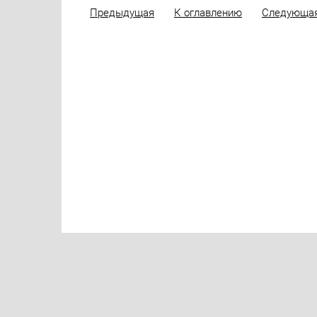
Предыдущая
К оглавлению
Следующа
Официальный сайт Ассоциации Сов
Государственный регистрационный