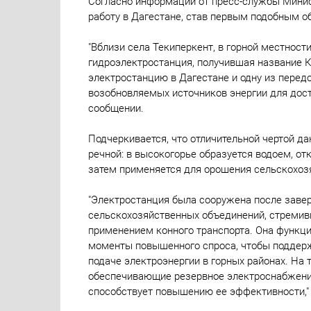
Согласно информации от пресс-службы Минис
работу в Дагестане, став первым подобным о
"Вблизи села Текиперкент, в горной местнос
гидроэлектростанция, получившая название 
электростанцию в Дагестане и одну из передо
возобновляемых источников энергии для дос
сообщении.
Подчеркивается, что отличительной чертой д
речной: в высокогорье образуется водоем, от
затем применяется для орошения сельскохоз
"Электростанция была сооружена после заве
сельскохозяйственных объединений, стремив
применением конного транспорта. Она функц
моменты повышенного спроса, чтобы поддер
подаче электроэнергии в горных районах. На
обеспечивающие резервное электроснабжени
способствует повышению ее эффективности,"