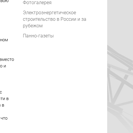
свою
Фотогалерея
Электроэнергетическое
строительство в России и за
рубежом
Панно-газеты
ьном
 вместо
о и
с
ти в
 в
 что