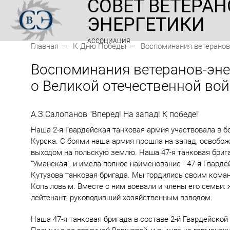
СОВЕТ ВЕТЕРАН
ЭНЕРГЕТИКИ
АССОЦИАЦИЯ
Главная
К Дню Победы
Воспоминания ветеранов
Воспоминания ветеранов-эне
о Великой отечественной во
А.З.Салопанов "Вперед! На запад! К победе!"
Наша 2-я Гвардейская танковая армия участвовала в б
Курска. С боями наша армия прошла на запад, освобо
выходом на польскую землю. Наша 47-я танковая брига
"Уманская", и имела полное наименование - 47-я Гвар
Кутузова танковая бригада. Мы гордились своим кома
Копыловым. Вместе с ним воевали и члены его семьи: 
лейтенант, руководивший хозяйственным взводом.
Наша 47-я танковая бригада в составе 2-й Гвардейской